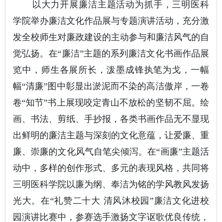
以大力开展廉洁主题活动为抓手，三明医科
学院举办廉洁文化作品展与专题演讲活动，充分激
发全校师生对廉政建设的主动参与和廉洁风气的自
觉弘扬。在“廉洁”主题的系列廉洁文化书画作品展
览中，师生各展所长，泼墨成锋执笔为戈，一幅
幅“清廉”图中彰显出淤泥而不染的高洁傲岸，一卷
卷“知节”书上展现咬定青山不放松的坚韧不屈。绘
画、书法、剪纸、手抄报，各类书画作品无不显现
出鲜明的廉洁主题与深刻的文化意蕴，让爱廉、重
廉、崇廉的文化风气自笔尖倾泻。在“画廉”主题活
动中，多样的创作形式、多元的表现风格，共同将
三明医科学院以廉为纲、奉洁为铭的学风教风发扬
光大。在“礼赞二十大 清风沐校园”廉洁文化进校
园演讲比赛中，参赛选手激扬文字讴歌优良传统，