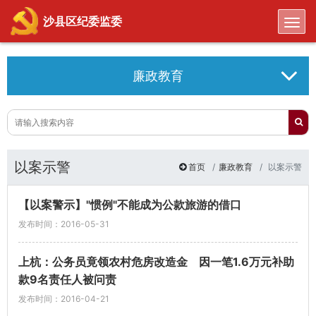
Toggl
沙县区纪委监委
廉政教育
以案示警
首页
廉政教育
以案示警
【以案警示】"惯例"不能成为公款旅游的借口
发布时间：2016-05-31
上杭：公务员竟领农村危房改造金 因一笔1.6万元补助
款9名责任人被问责
发布时间：2016-04-21